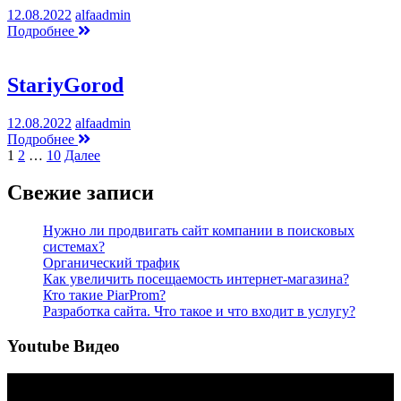
12.08.2022
alfaadmin
Подробнее
StariyGorod
12.08.2022
alfaadmin
Подробнее
Пагинация
1
2
…
10
Далее
записей
Свежие записи
Нужно ли продвигать сайт компании в поисковых
системах?
Органический трафик
Как увеличить посещаемость интернет-магазина?
Кто такие PiarProm?
Разработка сайта. Что такое и что входит в услугу?
Youtube Видео