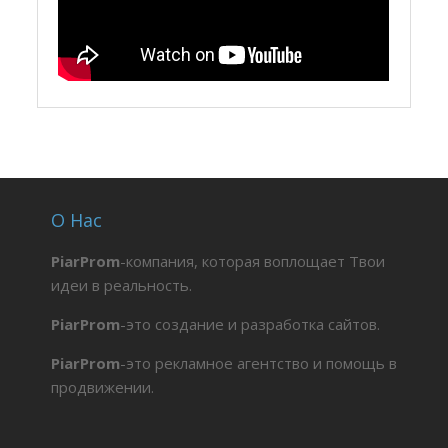
О Нас
PiarProm
-компания, которая воплощает Твои
идеи в реальность.
PiarProm
-это создание и разработка сайтов.
PiarProm
-это рекламное агентство и помощь в
продвижении.