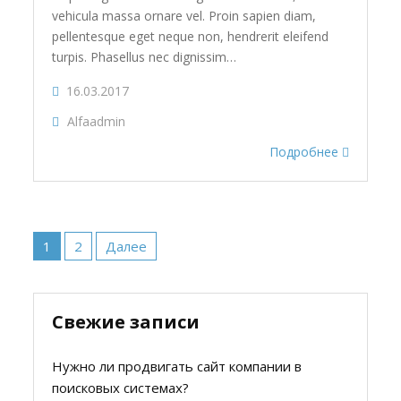
vehicula massa ornare vel. Proin sapien diam,
pellentesque eget neque non, hendrerit eleifend
turpis. Phasellus nec dignissim…
16.03.2017
Alfaadmin
Подробнее
Пагинация
записей
1
2
Далее
Свежие записи
Нужно ли продвигать сайт компании в
поисковых системах?