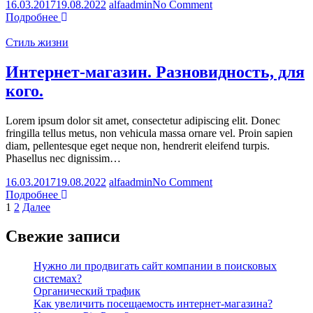
on
16.03.2017
19.08.2022
alfaadmin
No Comment
Сайт-
Подробнее
визитка.
Преимущества
Стиль жизни
и
рекомендации.
Интернет-магазин. Разновидность, для
кого.
Lorem ipsum dolor sit amet, consectetur adipiscing elit. Donec
fringilla tellus metus, non vehicula massa ornare vel. Proin sapien
diam, pellentesque eget neque non, hendrerit eleifend turpis.
Phasellus nec dignissim…
on
16.03.2017
19.08.2022
alfaadmin
No Comment
Интернет-
Подробнее
Пагинация
магазин.
1
2
Далее
Разновидность,
записей
для
Свежие записи
кого.
Нужно ли продвигать сайт компании в поисковых
системах?
Органический трафик
Как увеличить посещаемость интернет-магазина?