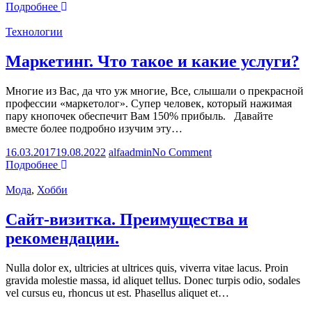
Разработка
Подробнее
сайта.
Что
Технологии
такое
и
Маркетинг. Что такое и какие услуги?
что
входит
Многие из Вас, да что уж многие, Все, слышали о прекрасной
в
профессии «маркетолог». Супер человек, который нажимая
услугу?
пару кнопочек обеспечит Вам 150% прибыль. Давайте
вместе более подробно изучим эту…
on
16.03.2017
19.08.2022
alfaadmin
No Comment
Маркетинг.
Подробнее
Что
такое
Мода
,
Хобби
и
какие
Сайт-визитка. Преимущества и
услуги?
рекомендации.
Nulla dolor ex, ultricies at ultrices quis, viverra vitae lacus. Proin
gravida molestie massa, id aliquet tellus. Donec turpis odio, sodales
vel cursus eu, rhoncus ut est. Phasellus aliquet et…