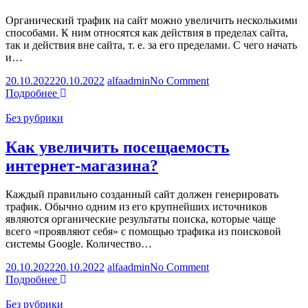
поисковых
Органический трафик на сайт можно увеличить несколькими
системах?
способами. К ним относятся как действия в пределах сайта,
так и действия вне сайта, т. е. за его пределами. С чего начать
и…
on
20.10.2022
20.10.2022
alfaadmin
No Comment
Органический
Подробнее
трафик
Без рубрики
Как увеличить посещаемость
интернет-магазина?
Каждый правильно созданный сайт должен генерировать
трафик. Обычно одним из его крупнейших источников
являются органические результаты поиска, которые чаще
всего «проявляют себя» с помощью трафика из поисковой
системы Google. Количество…
on
20.10.2022
20.10.2022
alfaadmin
No Comment
Как
Подробнее
увеличить
посещаемость
Без рубрики