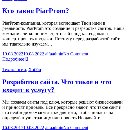
интернет-
магазина?
Кто такие PiarProm?
PiarProm-компания, которая воплощает Твои идеи в
реальность. PiarProm-это создание и разработка сайтов. Наша
компания четко понимает, что сайт под ключ должен
конвертировать продажи. Поэтому перед разработкой сайта
мы тщательно изучаем…
on
19.08.2022
19.08.2022
alfaadmin
No Comment
Кто
Подробнее
такие
PiarProm?
Технологии
,
Хобби
Разработка сайта. Что такое и что
входит в услугу?
Мы создаем сайты под ключ, которые решают бизнес-задачи
и приносят прибыль. Все прекрасно знают, что такое сайт и
что необходимо «загуглить» для того, чтобы попасть на
определённую страницу или новость.Но давайте…
on
16.03.2017
19.08.2022
alfaadmin
No Comment