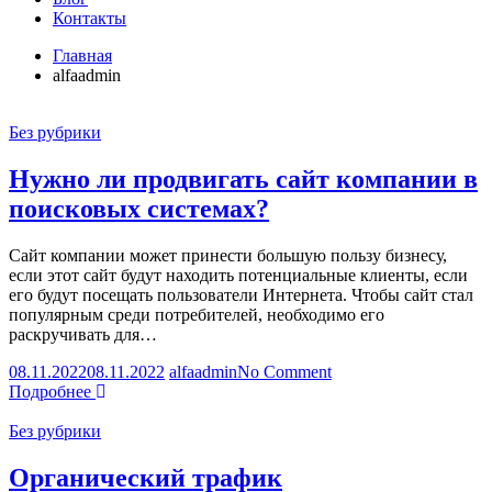
Контакты
Главная
alfaadmin
Без рубрики
Нужно ли продвигать сайт компании в
поисковых системах?
Сайт компании может принести большую пользу бизнесу,
если этот сайт будут находить потенциальные клиенты, если
его будут посещать пользователи Интернета. Чтобы сайт стал
популярным среди потребителей, необходимо его
раскручивать для…
on
08.11.2022
08.11.2022
alfaadmin
No Comment
Нужно
Подробнее
ли
продвигать
Без рубрики
сайт
компании
Органический трафик
в